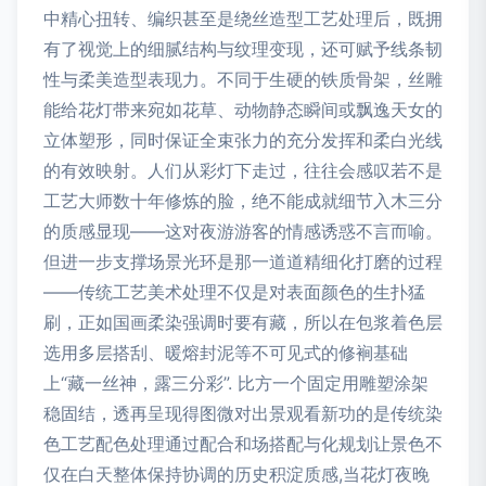
中精心扭转、编织甚至是绕丝造型工艺处理后，既拥
有了视觉上的细腻结构与纹理变现，还可赋予线条韧
性与柔美造型表现力。不同于生硬的铁质骨架，丝雕
能给花灯带来宛如花草、动物静态瞬间或飘逸天女的
立体塑形，同时保证全束张力的充分发挥和柔白光线
的有效映射。人们从彩灯下走过，往往会感叹若不是
工艺大师数十年修炼的脸，绝不能成就细节入木三分
的质感显现——这对夜游游客的情感诱惑不言而喻。
但进一步支撑场景光环是那一道道精细化打磨的过程
——传统工艺美术处理不仅是对表面颜色的生扑猛
刷，正如国画柔染强调时要有藏，所以在包浆着色层
选用多层搭刮、暖熔封泥等不可见式的修裥基础
上“藏一丝神，露三分彩”. 比方一个固定用雕塑涂架
稳固结，透再呈现得图微对出景观看新功的是传统染
色工艺配色处理通过配合和场搭配与化规划让景色不
仅在白天整体保持协调的历史积淀质感,当花灯夜晚