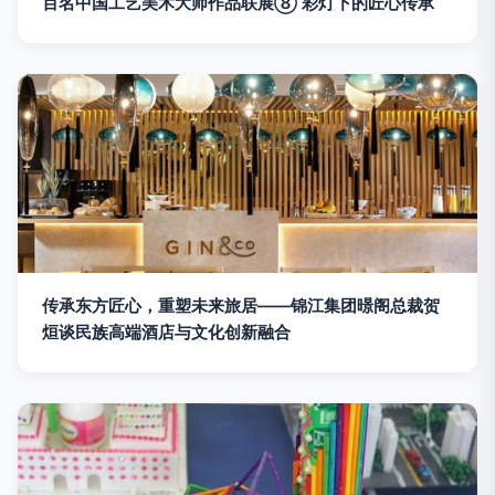
百名中国工艺美术大师作品联展⑧ 彩灯下的匠心传承
传承东方匠心，重塑未来旅居——锦江集团暻阁总裁贺
烜谈民族高端酒店与文化创新融合