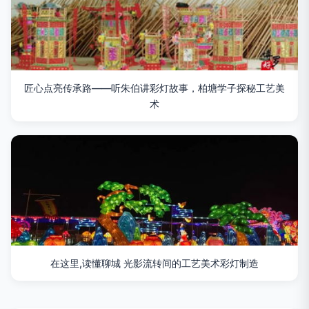
匠心点亮传承路——听朱伯讲彩灯故事，柏塘学子探秘工艺美
术
在这里,读懂聊城 光影流转间的工艺美术彩灯制造