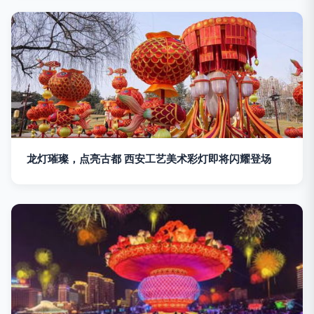
龙灯璀璨，点亮古都 西安工艺美术彩灯即将闪耀登场