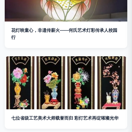
花灯映童心，非遗传薪火——何氏艺术灯彩传承人校园
行
七位省级工艺美术大师载誉而归 彩灯艺术再绽璀璨光华