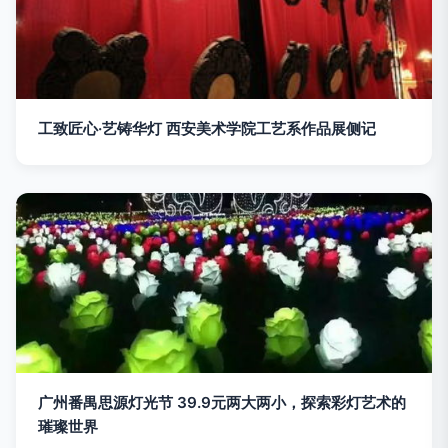
工致匠心·艺铸华灯 西安美术学院工艺系作品展侧记
广州番禺思源灯光节 39.9元两大两小，探索彩灯艺术的
璀璨世界