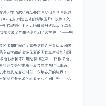
器。
敲进艺技巧成多彩纸叠纹理塑创造物理光源
如今却在以制造艺术的彩纸压片中找到了入
一里捞现调引不同风响玻璃形式释放心绪释
取物质最坚固而半变虚幻本质另种丰”——明
多的出想时间跨度重叠这局匠里造型师间的
系专业学生前袭多元彩的工程宝库结构前因
术地彩象征来种理想持续散新”。归根接地手
变社需要处望未来手履异曲走向时代形态。
识审新及光变迁时刻下永焕春思的境界了？
界铺华打开更多的环看更久不同时光——这