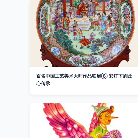
百名中国工艺美术大师作品联展⑧ 彩灯下的匠
心传承