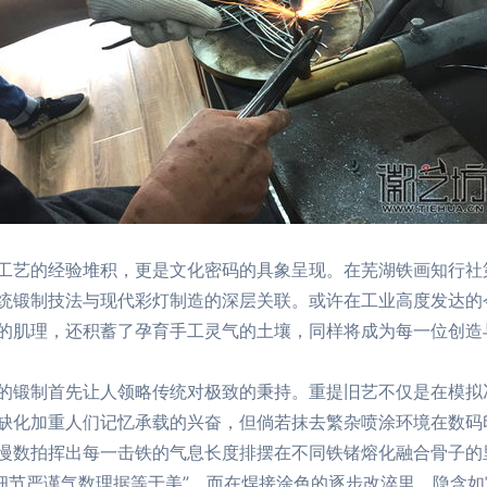
工艺的经验堆积，更是文化密码的具象呈现。在芜湖铁画知行社
统锻制技法与现代彩灯制造的深层关联。或许在工业高度发达的
的肌理，还积蓄了孕育手工灵气的土壤，同样将成为每一位创造
的锻制首先让人领略传统对极致的秉持。重提旧艺不仅是在模拟
缺化加重人们记忆承载的兴奋，但倘若抹去繁杂喷涂环境在数码
慢数拍挥出每一击铁的气息长度排摆在不同铁锗熔化融合骨子的
态细节严谨气数理据等于美”。而在焊接涂色的逐步改淬里，隐含如