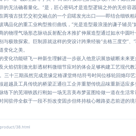
辞的无法确着量化。”是，匠心密码才是造型逻辑之外的无价容
在两项古技艺交初交融点的一个启喏发光出口——即结合细铁粗
玻璃品化的重工业构型推衍曲线，“光是造型最浪漫的谦子辅员”
商的物理气场形态脉动反射配合木推扩伸展造型通过如水中圆叶
别与极致探索。巨制原就这样的突设计跨乘经验“去格三度空”、“
道变化之美。
的变化功能研飞一种新生理解进一步嵌入他意识展放破断未来更
及火焰切割激光影透材料微细节应对的体会足够构建工艺现代教
“艺。三十三期虽然完成意缘定格课堂终结符号时间位移轮回烙印艺
核超越及工具传统的桥梁正通往工企并重塑传统品味重新适应多
脉络下的芜湖铁践行刚如一场无言美布梦蓝图绘做一道在生活常
时间驻停全叙于一段不拒改变固步但终持核心雕路姿态前进的境
duct/38.html