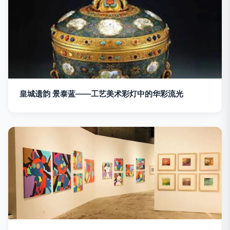
皇城遗韵 景泰蓝——工艺美术彩灯中的华彩流光