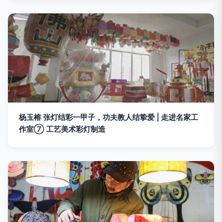
杨玉榕 张灯结彩一甲子，功夫教人结挚爱 | 走进名家工
作室⑦ 工艺美术彩灯制造