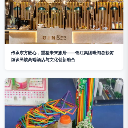
传承东方匠心，重塑未来旅居——锦江集团暻阁总裁贺
烜谈民族高端酒店与文化创新融合