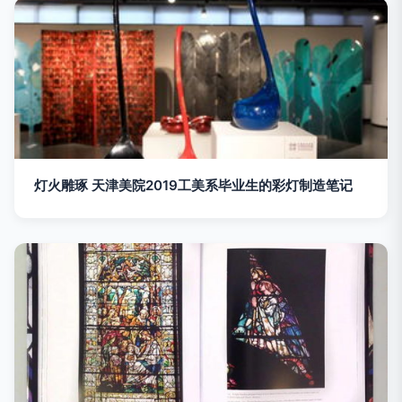
灯火雕琢 天津美院2019工美系毕业生的彩灯制造笔记