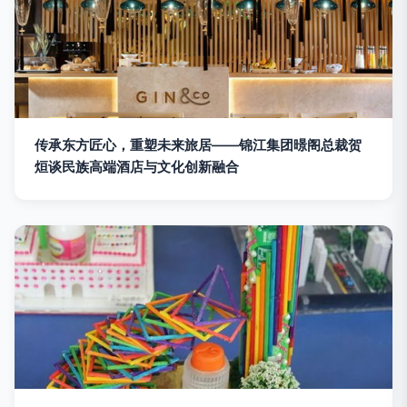
传承东方匠心，重塑未来旅居——锦江集团暻阁总裁贺
烜谈民族高端酒店与文化创新融合