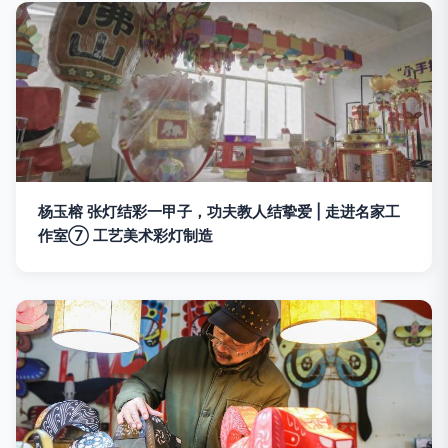
杨玉榕 张灯结彩一甲子，功夫教人结挚爱 | 走进名家工
作室⑦ 工艺美术彩灯制造