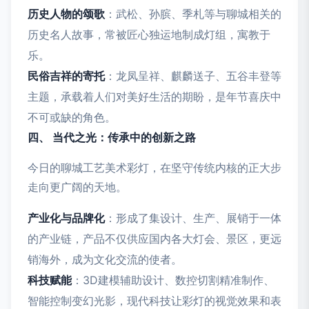
历史人物的颂歌
：武松、孙膑、季札等与聊城相关的
历史名人故事，常被匠心独运地制成灯组，寓教于
乐。
民俗吉祥的寄托
：龙凤呈祥、麒麟送子、五谷丰登等
主题，承载着人们对美好生活的期盼，是年节喜庆中
不可或缺的角色。
四、 当代之光：传承中的创新之路
今日的聊城工艺美术彩灯，在坚守传统内核的正大步
走向更广阔的天地。
产业化与品牌化
：形成了集设计、生产、展销于一体
的产业链，产品不仅供应国内各大灯会、景区，更远
销海外，成为文化交流的使者。
科技赋能
：3D建模辅助设计、数控切割精准制作、
智能控制变幻光影，现代科技让彩灯的视觉效果和表