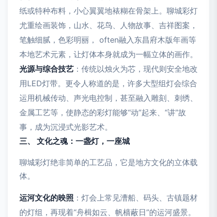
纸或特种布料，小心翼翼地裱糊在骨架上。聊城彩灯
尤重绘画装饰，山水、花鸟、人物故事、吉祥图案，
笔触细腻，色彩明丽， often融入东昌府木版年画等
本地艺术元素，让灯体本身就成为一幅立体的画作。
光源与综合技艺
：传统以烛火为芯，现代则安全地改
用LED灯带。更令人称道的是，许多大型组灯会综合
运用机械传动、声光电控制，甚至融入雕刻、刺绣、
金属工艺等，使静态的彩灯能够“动”起来、“讲”故
事，成为沉浸式光影艺术。
三、 文化之魂：一盏灯，一座城
聊城彩灯绝非简单的工艺品，它是地方文化的立体载
体。
运河文化的映照
：灯会上常见漕船、码头、古镇题材
的灯组，再现着“舟楫如云、帆樯蔽日”的运河盛景。