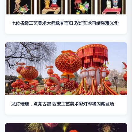
七位省级工艺美术大师载誉而归 彩灯艺术再绽璀璨光华
龙灯璀璨，点亮古都 西安工艺美术彩灯即将闪耀登场