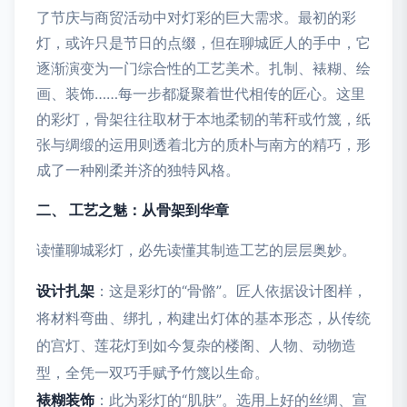
了节庆与商贸活动中对灯彩的巨大需求。最初的彩
灯，或许只是节日的点缀，但在聊城匠人的手中，它
逐渐演变为一门综合性的工艺美术。扎制、裱糊、绘
画、装饰……每一步都凝聚着世代相传的匠心。这里
的彩灯，骨架往往取材于本地柔韧的苇秆或竹篾，纸
张与绸缎的运用则透着北方的质朴与南方的精巧，形
成了一种刚柔并济的独特风格。
二、 工艺之魅：从骨架到华章
读懂聊城彩灯，必先读懂其制造工艺的层层奥妙。
设计扎架
：这是彩灯的“骨骼”。匠人依据设计图样，
将材料弯曲、绑扎，构建出灯体的基本形态，从传统
的宫灯、莲花灯到如今复杂的楼阁、人物、动物造
型，全凭一双巧手赋予竹篾以生命。
裱糊装饰
：此为彩灯的“肌肤”。选用上好的丝绸、宣