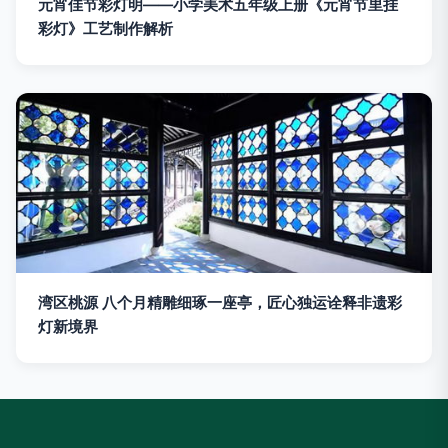
元宵佳节彩灯明——小学美术五年级上册《元宵节里挂
彩灯》工艺制作解析
湾区桃源 八个月精雕细琢一座亭，匠心独运诠释非遗彩
灯新境界