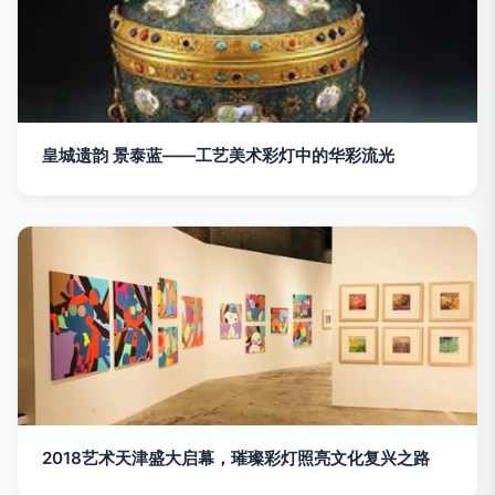
皇城遗韵 景泰蓝——工艺美术彩灯中的华彩流光
2018艺术天津盛大启幕，璀璨彩灯照亮文化复兴之路