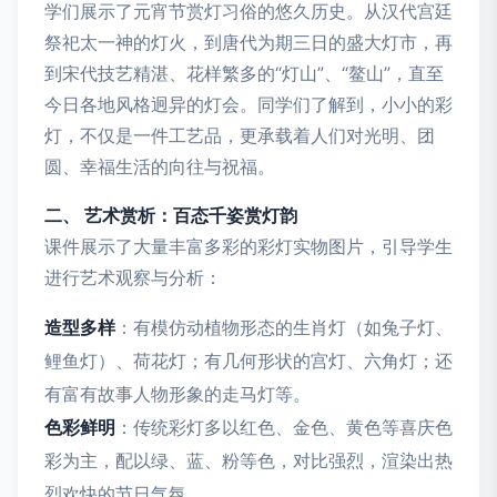
学们展示了元宵节赏灯习俗的悠久历史。从汉代宫廷
祭祀太一神的灯火，到唐代为期三日的盛大灯市，再
到宋代技艺精湛、花样繁多的“灯山”、“鳌山”，直至
今日各地风格迥异的灯会。同学们了解到，小小的彩
灯，不仅是一件工艺品，更承载着人们对光明、团
圆、幸福生活的向往与祝福。
二、 艺术赏析：百态千姿赏灯韵
课件展示了大量丰富多彩的彩灯实物图片，引导学生
进行艺术观察与分析：
造型多样
：有模仿动植物形态的生肖灯（如兔子灯、
鲤鱼灯）、荷花灯；有几何形状的宫灯、六角灯；还
有富有故事人物形象的走马灯等。
色彩鲜明
：传统彩灯多以红色、金色、黄色等喜庆色
彩为主，配以绿、蓝、粉等色，对比强烈，渲染出热
烈欢快的节日气氛。