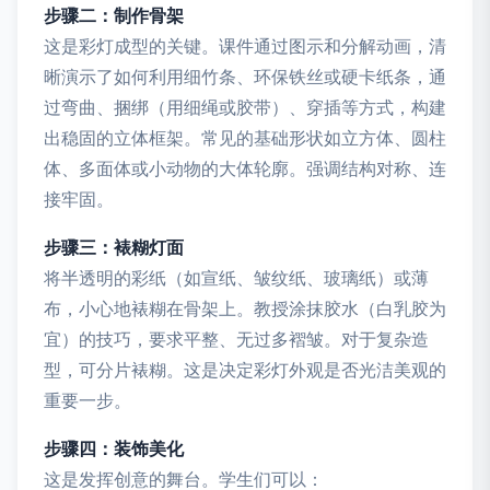
步骤二：制作骨架
这是彩灯成型的关键。课件通过图示和分解动画，清
晰演示了如何利用细竹条、环保铁丝或硬卡纸条，通
过弯曲、捆绑（用细绳或胶带）、穿插等方式，构建
出稳固的立体框架。常见的基础形状如立方体、圆柱
体、多面体或小动物的大体轮廓。强调结构对称、连
接牢固。
步骤三：裱糊灯面
将半透明的彩纸（如宣纸、皱纹纸、玻璃纸）或薄
布，小心地裱糊在骨架上。教授涂抹胶水（白乳胶为
宜）的技巧，要求平整、无过多褶皱。对于复杂造
型，可分片裱糊。这是决定彩灯外观是否光洁美观的
重要一步。
步骤四：装饰美化
这是发挥创意的舞台。学生们可以：