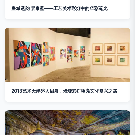
皇城遗韵 景泰蓝——工艺美术彩灯中的华彩流光
2018艺术天津盛大启幕，璀璨彩灯照亮文化复兴之路