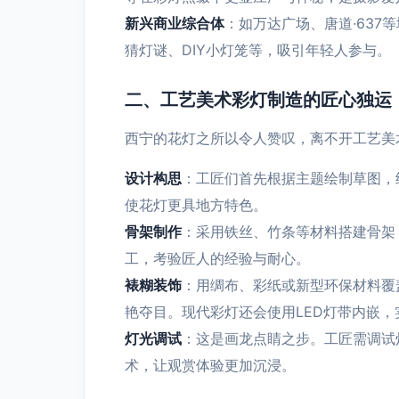
新兴商业综合体
：如万达广场、唐道·63
猜灯谜、DIY小灯笼等，吸引年轻人参与。
二、工艺美术彩灯制造的匠心独运
西宁的花灯之所以令人赞叹，离不开工艺美
设计构思
：工匠们首先根据主题绘制草图，
使花灯更具地方特色。
骨架制作
：采用铁丝、竹条等材料搭建骨架
工，考验匠人的经验与耐心。
裱糊装饰
：用绸布、彩纸或新型环保材料覆
艳夺目。现代彩灯还会使用LED灯带内嵌
灯光调试
：这是画龙点睛之步。工匠需调试
术，让观赏体验更加沉浸。