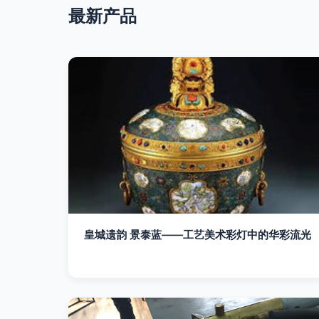
最新产品
皇城遗韵 景泰蓝——工艺美术彩灯中的华彩流光