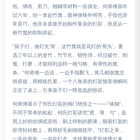
纸、绸布、剪刀、糨糊等材料一应俱全。何师傅虽年
过六旬，但一拿起竹篾，眼神便格外明亮，手指也异
常灵巧。他并未直接开始制作复杂的灯彩，而是从一
根竹篾的削制讲起。
“孩子们，做灯先‘骨’，这竹篾就是花灯的‘骨头’。要
选三年以上的老竹，竹节长、韧性强，经过破竹、削
篾、打磨，才能得到这样一根匀称、有弹性的篾
条。”何师傅一边说，一边手指翻飞，将几根细篾交
错搭接，用棉线扎紧，一个八角形的灯架雏形便瞬间
立在了桌上，引来孩子们一阵低低的惊叹。
何师傅展示了何氏灯彩的独门绝技之一——“裱糊”。
不同于简单的粘贴，何氏灯彩讲究“透、薄、匀”，选
用上好的丝绸或宣纸，刷上特制的胶液，顺着灯架的
纹理轻轻敷上，再用软毛刷细细抚平。“灯彩之美，
一半在骨架，一半在灯衣。光线要能柔和地透出来，