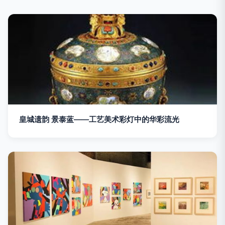
皇城遗韵 景泰蓝——工艺美术彩灯中的华彩流光