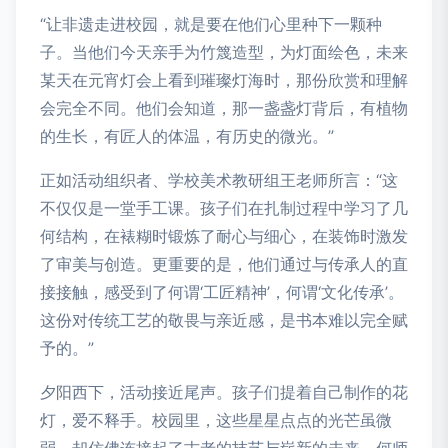
“让非遗走进校园，就是要在他们心里种下一颗种
子。当他们今天亲手为竹篾造型，为灯面绘色，未来
某天在元宵灯会上看到璀璨灯海时，那份欣赏和理解
会完全不同。他们会知道，那一盏盏灯背后，有植物
的生长，有匠人的体温，有历史的微光。”
正如活动组织者、学校美术教研组王老师所言：“这
不仅仅是一堂手工课。孩子们在扎制过程中学习了几
何结构，在裱糊时锻炼了耐心与细心，在装饰时激发
了审美与创造。更重要的是，他们通过与传承人的直
接接触，感受到了何谓‘工匠精神’，何谓‘文化传承’。
这份对传统工艺的敬畏与亲近感，是书本难以完全赋
予的。”
夕阳西下，活动接近尾声。孩子们提着自己制作的花
灯，爱不释手。校园里，这些星星点点的光芒虽微
弱，却仿佛连接起了古老的技艺与崭新的未来。何师