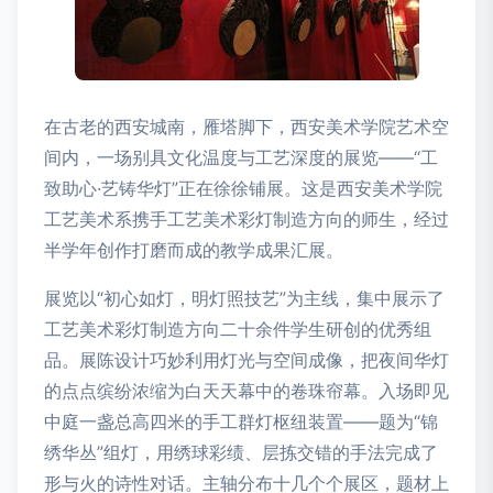
在古老的西安城南，雁塔脚下，西安美术学院艺术空
间内，一场别具文化温度与工艺深度的展览——“工
致助心·艺铸华灯”正在徐徐铺展。这是西安美术学院
工艺美术系携手工艺美术彩灯制造方向的师生，经过
半学年创作打磨而成的教学成果汇展。
展览以“初心如灯，明灯照技艺”为主线，集中展示了
工艺美术彩灯制造方向二十余件学生研创的优秀组
品。展陈设计巧妙利用灯光与空间成像，把夜间华灯
的点点缤纷浓缩为白天天幕中的卷珠帘幕。入场即见
中庭一盏总高四米的手工群灯枢纽装置——题为“锦
绣华丛”组灯，用绣球彩绩、层拣交错的手法完成了
形与火的诗性对话。主轴分布十几个个展区，题材上